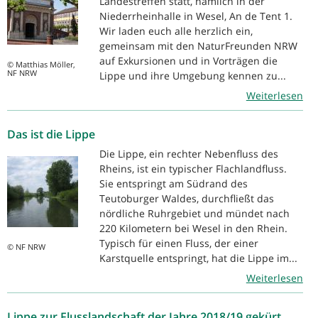
Landestreffen statt, nämlich in der
Niederrheinhalle in Wesel, An de Tent 1.
Wir laden euch alle herzlich ein,
gemeinsam mit den NaturFreunden NRW
auf Exkursionen und in Vorträgen die
© Matthias Möller,
NF NRW
Lippe und ihre Umgebung kennen zu...
Weiterlesen
Das ist die Lippe
Die Lippe, ein rechter Nebenfluss des
Rheins, ist ein typischer Flachlandfluss.
Sie entspringt am Südrand des
Teutoburger Waldes, durchfließt das
nördliche Ruhrgebiet und mündet nach
220 Kilometern bei Wesel in den Rhein.
Typisch für einen Fluss, der einer
© NF NRW
Karstquelle entspringt, hat die Lippe im...
Weiterlesen
Lippe zur Flusslandschaft der Jahre 2018/19 gekürt