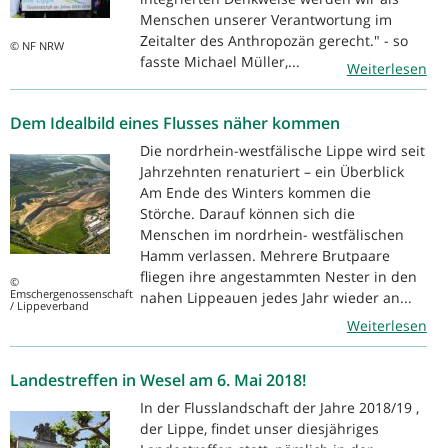
Menschen unserer Verantwortung im
Zeitalter des Anthropozän gerecht." - so
© NF NRW
fasste Michael Müller,...
Weiterlesen
Dem Idealbild eines Flusses näher kommen
Die nordrhein-westfälische Lippe wird seit
Jahrzehnten renaturiert – ein Überblick
Am Ende des Winters kommen die
Störche. Darauf können sich die
Menschen im nordrhein- westfälischen
Hamm verlassen. Mehrere Brutpaare
fliegen ihre angestammten Nester in den
©
Emschergenossenschaft
nahen Lippeauen jedes Jahr wieder an...
/ Lippeverband
Weiterlesen
Landestreffen in Wesel am 6. Mai 2018!
In der Flusslandschaft der Jahre 2018/19 ,
der Lippe, findet unser diesjähriges