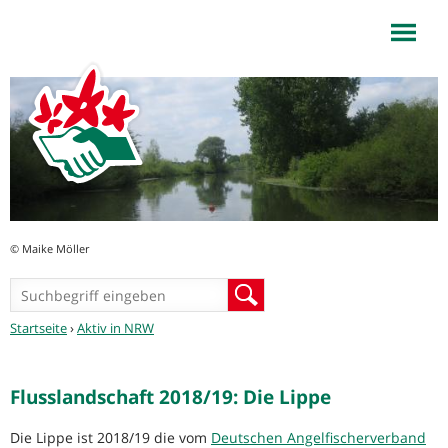
NaturFreunde NRW
Jump to navigation
© Maike Möller
Suchformular
Suche
Sie
Startseite
›
Aktiv in NRW
sind
hier
Flusslandschaft 2018/19: Die Lippe
Die Lippe ist 2018/19 die vom
Deutschen Angelfischerverband