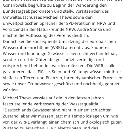
Gonsirowski, begrüßte zu Beginn der Wanderung den
Bundestagsabgeordneten und stellv. Vorsitzenden des
Umweltausschusses Michael Thews sowie den
umweltpolitischen Sprecher der SPD-Fraktion in NRW und
Vorsitzenden der NaturFreunde NRW, André Stinka und
machte die Auffassung des Vereins deutlich.
Danach sei die konsequente Umsetzung der europäischen
Wasserrahmenrichtlinie (WRRL) alternativlos. Sauberes
Wasser und lebendige Gewässer seien nicht verhandelbar,
sondern ererbte Güter, die geschützt, verteidigt und
entsprechend behandelt werden müssten. Die WRRL solle
garantieren, dass Flüsse, Seen und Küstengewässer mit ihrer
Vielfalt an Tieren und Pflanzen, ihren dynamischen Prozessen
sowie unser Grundwasser geschützt und nachhaltig genutzt
würden.
Michael Thews verwies auf die in den letzten Jahren
festzustellende Verbesserung der Wasserqualität:
"Deutschlands Gewässer sind nicht in einem schlechten
Zustand, aber wir müssen jetzt mit Tempo loslegen um, wie
von der WRRL verlangt, einen chemisch und ökologisch guten
Zustand zu erreichen. Die Zielsetzungen und das