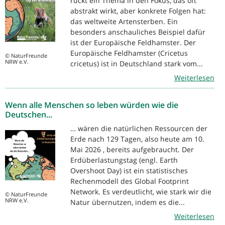
rückt ein Thema in den Fokus, das oft
abstrakt wirkt, aber konkrete Folgen hat:
das weltweite Artensterben. Ein
besonders anschauliches Beispiel dafür
ist der Europäische Feldhamster. Der
Europäische Feldhamster (Cricetus
© NaturFreunde
NRW e.V.
cricetus) ist in Deutschland stark vom...
Weiterlesen
Wenn alle Menschen so leben würden wie die
Deutschen...
… wären die natürlichen Ressourcen der
Erde nach 129 Tagen, also heute am 10.
Mai 2026 , bereits aufgebraucht. Der
Erdüberlastungstag (engl. Earth
Overshoot Day) ist ein statistisches
Rechenmodell des Global Footprint
Network. Es verdeutlicht, wie stark wir die
© NaturFreunde
NRW e.V.
Natur übernutzen, indem es die...
Weiterlesen