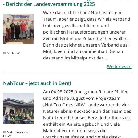
- Bericht der Landesversammlung 2025
Wäre das nicht schön? Noch ist es ein
Traum, aber er zeigt, dass wir als Verband
trotz der gesellschaftlichen und
politischen Herausforderungen unserer
Zeit mit Mut in die Zukunft gehen wollen.
Denn das zeichnet unseren Verband aus:
Mut, Ideen und Zusammenhalt. Genau
© NF NRW
das stand im Mittelpunkt der...
Weiterlesen
NahTour – jetzt auch in Berg!
Am 04.08.2025 übergaben Renate Pfeifer
und Adriana August vom Projektteam
„NahTour“ des NRW-Landesverbands vier
Naturerlebnis-Rucksäcke an das Team des
Naturfreundehauses Berg. Jeder Rucksack
enthält ein Anleitungsbuch und viele
Materialien, um unterwegs die
© Naturfreunde
NRW
Forschungsaufträge und Spiele direkt...