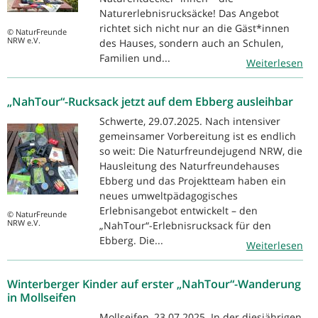
Naturerlebnisrucksäcke! Das Angebot
richtet sich nicht nur an die Gäst*innen
© NaturFreunde
NRW e.V.
des Hauses, sondern auch an Schulen,
Familien und...
Weiterlesen
„NahTour“-Rucksack jetzt auf dem Ebberg ausleihbar
Schwerte, 29.07.2025. Nach intensiver
gemeinsamer Vorbereitung ist es endlich
so weit: Die Naturfreundejugend NRW, die
Hausleitung des Naturfreundehauses
Ebberg und das Projektteam haben ein
neues umweltpädagogisches
Erlebnisangebot entwickelt – den
© NaturFreunde
NRW e.V.
„NahTour“-Erlebnisrucksack für den
Ebberg. Die...
Weiterlesen
Winterberger Kinder auf erster „NahTour“-Wanderung
in Mollseifen
Mollseifen, 23.07.2025. In der diesjährigen