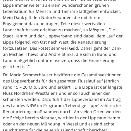
Lippe immer weiter zu einem wunderschönen grünen
Lebensraum für Mensch und Tier im Stadtgebiet entwickelt.
Mein Dank gilt den NaturFreunden, die mit ihrem
Engagement dazu beitragen, Teile dieser wertvollen
Landschaft besser erlebbar zu machen“, so Mösgen. „Die
Stadt Hamm und der Lippeverband sind dabei, dem Lauf der
Lippe folgend, von Ost nach West, die Renaturierung
fortzusetzen. Das kostet sehr viel Geld. Daher geht der Dank
an Michael Thews und André Stinka, die sich in Bund und
Land maßgeblich dafür einsetzen, dass die Finanzierung
gesichert ist.“
Dr. Mario Sommerhäuser bezifferte die Gesamtinvestitionen
des Lippeverbands für den gesamten Flusslauf auf jährlich
rund 15 – 20 Mio. Euro und erklärt: „Die Lippe ist der längste
Fluss Nordrhein-Westfalens und er soll auch einer der
schönsten werden. Dazu führt der Lippeverband im Auftrag
des Landes NRW im Programm 'Lebendige Lippe' zahlreiche
Renaturierungsmaßnahmen durch. An vielen Orten werden
die Erfolge bereits sichtbar, wie hier in der Lippeaue Hamm
oder an der neuen Mündung in Wesel und es sind echte
Leuchttürme für die neue Flusslandschaft!“ berichtet