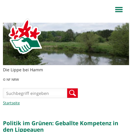
NaturFreunde NRW
Jump to navigation
Die Lippe bei Hamm
© NF NRW
Suchformular
Suche
Sie
Startseite
sind
hier
Politik im Grünen: Geballte Kompetenz in
den Lippeauen