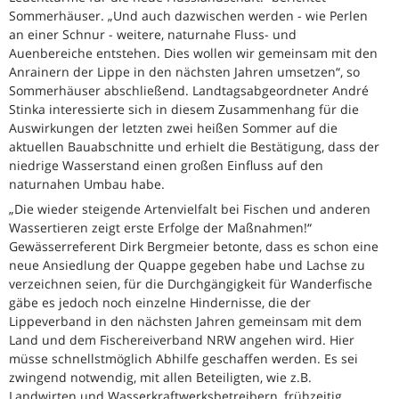
Sommerhäuser. „Und auch dazwischen werden - wie Perlen
an einer Schnur - weitere, naturnahe Fluss- und
Auenbereiche entstehen. Dies wollen wir gemeinsam mit den
Anrainern der Lippe in den nächsten Jahren umsetzen“, so
Sommerhäuser abschließend. Landtagsabgeordneter André
Stinka interessierte sich in diesem Zusammenhang für die
Auswirkungen der letzten zwei heißen Sommer auf die
aktuellen Bauabschnitte und erhielt die Bestätigung, dass der
niedrige Wasserstand einen großen Einfluss auf den
naturnahen Umbau habe.
„Die wieder steigende Artenvielfalt bei Fischen und anderen
Wassertieren zeigt erste Erfolge der Maßnahmen!“
Gewässerreferent Dirk Bergmeier betonte, dass es schon eine
neue Ansiedlung der Quappe gegeben habe und Lachse zu
verzeichnen seien, für die Durchgängigkeit für Wanderfische
gäbe es jedoch noch einzelne Hindernisse, die der
Lippeverband in den nächsten Jahren gemeinsam mit dem
Land und dem Fischereiverband NRW angehen wird. Hier
müsse schnellstmöglich Abhilfe geschaffen werden. Es sei
zwingend notwendig, mit allen Beteiligten, wie z.B.
Landwirten und Wasserkraftwerksbetreibern, frühzeitig