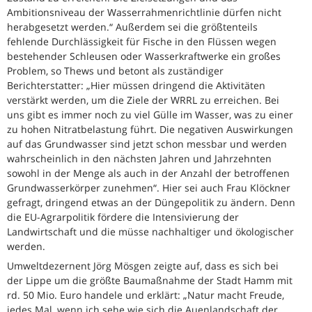
Ambitionsniveau der Wasserrahmenrichtlinie dürfen nicht
herabgesetzt werden.“ Außerdem sei die größtenteils
fehlende Durchlässigkeit für Fische in den Flüssen wegen
bestehender Schleusen oder Wasserkraftwerke ein großes
Problem, so Thews und betont als zuständiger
Berichterstatter: „Hier müssen dringend die Aktivitäten
verstärkt werden, um die Ziele der WRRL zu erreichen. Bei
uns gibt es immer noch zu viel Gülle im Wasser, was zu einer
zu hohen Nitratbelastung führt. Die negativen Auswirkungen
auf das Grundwasser sind jetzt schon messbar und werden
wahrscheinlich in den nächsten Jahren und Jahrzehnten
sowohl in der Menge als auch in der Anzahl der betroffenen
Grundwasserkörper zunehmen“. Hier sei auch Frau Klöckner
gefragt, dringend etwas an der Düngepolitik zu ändern. Denn
die EU-Agrarpolitik fördere die Intensivierung der
Landwirtschaft und die müsse nachhaltiger und ökologischer
werden.
Umweltdezernent Jörg Mösgen zeigte auf, dass es sich bei
der Lippe um die größte Baumaßnahme der Stadt Hamm mit
rd. 50 Mio. Euro handele und erklärt: „Natur macht Freude,
jedes Mal, wenn ich sehe wie sich die Auenlandschaft der