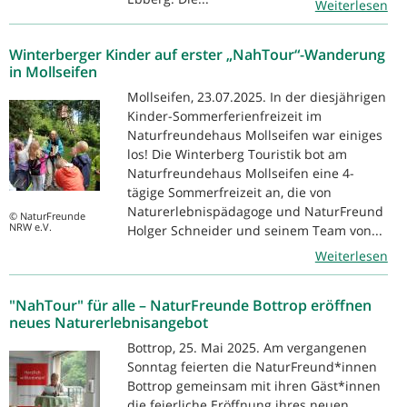
Weiterlesen
Winterberger Kinder auf erster „NahTour“-Wanderung
in Mollseifen
Mollseifen, 23.07.2025. In der diesjährigen
Kinder-Sommerferienfreizeit im
Naturfreundehaus Mollseifen war einiges
los! Die Winterberg Touristik bot am
Naturfreundehaus Mollseifen eine 4-
tägige Sommerfreizeit an, die von
Naturerlebnispädagoge und NaturFreund
© NaturFreunde
NRW e.V.
Holger Schneider und seinem Team von...
Weiterlesen
"NahTour" für alle – NaturFreunde Bottrop eröffnen
neues Naturerlebnisangebot
Bottrop, 25. Mai 2025. Am vergangenen
Sonntag feierten die NaturFreund*innen
Bottrop gemeinsam mit ihren Gäst*innen
die feierliche Eröffnung ihres neuen