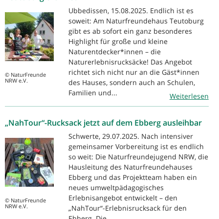
Ubbedissen, 15.08.2025. Endlich ist es
soweit: Am Naturfreundehaus Teutoburg
gibt es ab sofort ein ganz besonderes
Highlight für große und kleine
Naturentdecker*innen – die
Naturerlebnisrucksäcke! Das Angebot
richtet sich nicht nur an die Gäst*innen
© NaturFreunde
NRW e.V.
des Hauses, sondern auch an Schulen,
Familien und...
Weiterlesen
„NahTour“-Rucksack jetzt auf dem Ebberg ausleihbar
Schwerte, 29.07.2025. Nach intensiver
gemeinsamer Vorbereitung ist es endlich
so weit: Die Naturfreundejugend NRW, die
Hausleitung des Naturfreundehauses
Ebberg und das Projektteam haben ein
neues umweltpädagogisches
Erlebnisangebot entwickelt – den
© NaturFreunde
NRW e.V.
„NahTour“-Erlebnisrucksack für den
Ebberg. Die...