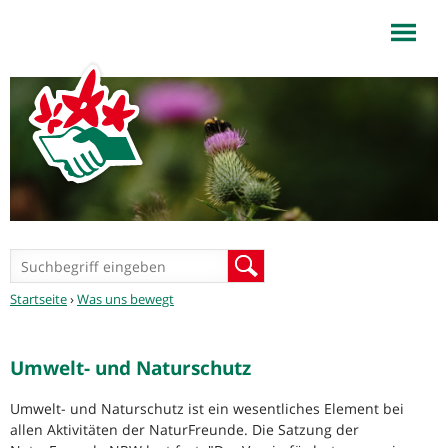
NaturFreunde NRW
Jump to navigation
Suchformular
Suche
Sie
Startseite
›
Was uns bewegt
sind
hier
Umwelt- und Naturschutz
Umwelt- und Naturschutz ist ein wesentliches Element bei
allen Aktivitäten der NaturFreunde. Die Satzung der