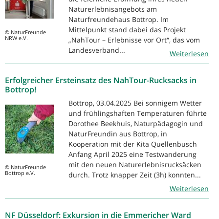
Naturerlebnisangebots am
Naturfreundehaus Bottrop. Im
Mittelpunkt stand dabei das Projekt
© NaturFreunde
NRW e.V.
„NahTour – Erlebnisse vor Ort“, das vom
Landesverband...
Weiterlesen
Erfolgreicher Ersteinsatz des NahTour-Rucksacks in
Bottrop!
Bottrop, 03.04.2025 Bei sonnigem Wetter
und frühlingshaften Temperaturen führte
Dorothee Beekhuis, Naturpädagogin und
NaturFreundin aus Bottrop, in
Kooperation mit der Kita Quellenbusch
Anfang April 2025 eine Testwanderung
mit den neuen Naturerlebnisrucksäcken
© NaturFreunde
Bottrop e.V.
durch. Trotz knapper Zeit (3h) konnten...
Weiterlesen
NF Düsseldorf: Exkursion in die Emmericher Ward