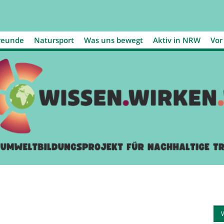
Jump to navigation
reunde
Natursport
Was uns bewegt
Aktiv in NRW
Vor