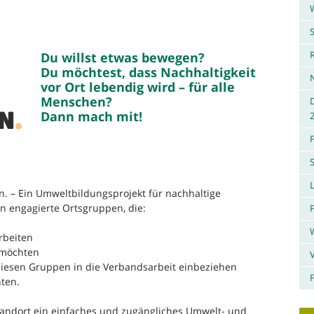
W
aaa
aaa
S
R
Du willst etwas bewegen?
Du möchtest, dass Nachhaltigkeit
vor Ort lebendig wird – für alle
Menschen?
Dann mach mit!
aaa
aaa
. – Ein Umweltbildungsprojekt für nachhaltige
n engagierte Ortsgruppen, die:
P
rbeiten
n möchten
iesen Gruppen in die Verbandsarbeit einbeziehen
F
ten.
andort ein einfaches und zugängliches Umwelt- und