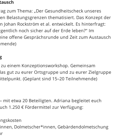
tausch
rag zum Thema: „Der Gesundheitscheck unseres
aren Belastungsgrenzen thematisiert. Das Konzept der
Johan Rockström et al. entwickelt. Es hinterfragt:
entlich noch sicher auf der Erde leben?" Im
 eine offene Gesprächsrunde und Zeit zum Austausch
ehmende)
g
uns zu einem Konzeptionsworkshop. Gemeinsam
, das gut zu eurer Ortsgruppe und zu eurer Zielgruppe
ittelpunkt. (Geplant sind 15–20 Teilnehmende)
 mit etwa 20 Beteiligten. Adriana begleitet euch
uch 1.250 € Fördermittel zur Verfügung:
ungskosten
nt*innen, Dolmetscher*innen, Gebärdendolmetschung
ur