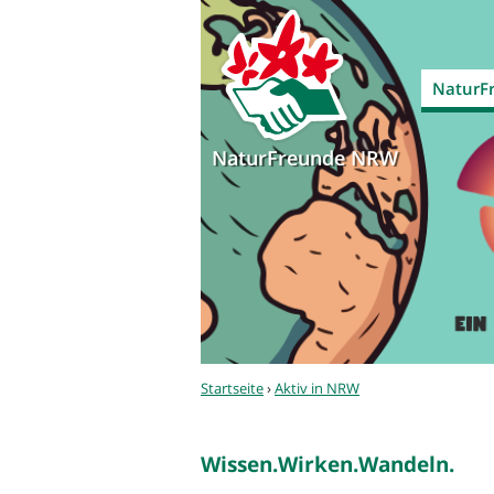
NaturF
NaturFreunde NRW
Sie
Startseite
›
Aktiv in NRW
sind
hier
Wissen.Wirken.Wandeln.