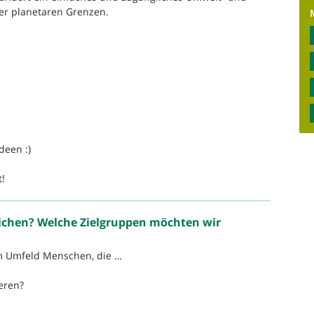
er planetaren Grenzen.
deen :)
t!
ichen? Welche Zielgruppen möchten wir
em Umfeld Menschen, die …
ieren?