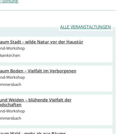
Stiftung
.
ALLE VERANSTALTUNGEN
aum Stadt - wilde Natur vor der Haustür
nd-Workshop
lsenkirchen
aum Boden – Vielfalt im Verborgenen
nd-Workshop
ummersbach
und Weiden – blühende Vielfalt der
ndschaften
nd-Workshop
ummersbach
aum Wald - mehr als nur Bäume