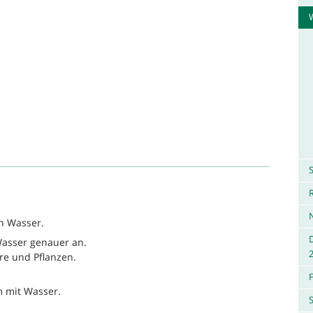
W
S
R
n Wasser.
asser genauer an.
re und Pflanzen.
m mit Wasser.