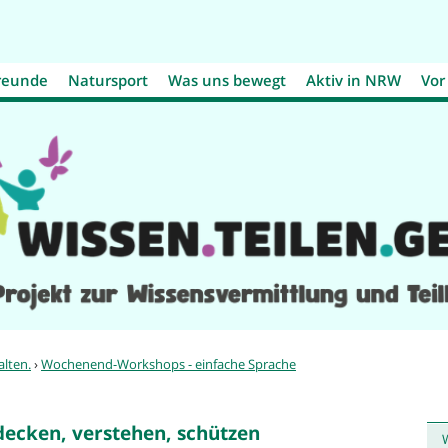
Jump to navigation
reunde
Natursport
Was uns bewegt
Aktiv in NRW
Vor
alten.
›
Wochenend-Workshops - einfache Sprache
ecken, verstehen, schützen