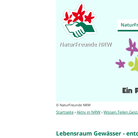
NaturF
NaturFreunde NRW
© NaturFreunde NRW
Sie
Startseite
›
Aktiv in NRW
›
Wissen.Teilen.Gest
sind
hier
Lebensraum Gewässer - entd