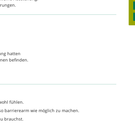
hrungen.
ung hatten
onen befinden.
wohl fühlen.
so barrierearm wie möglich zu machen.
du brauchst.