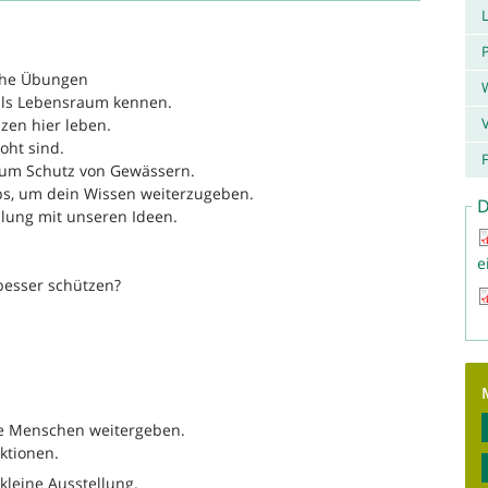
P
sche Übungen
als Lebensraum kennen.
nzen hier leben.
oht sind.
F
zum Schutz von Gewässern.
s, um dein Wissen weiterzugeben.
D
llung mit unseren Ideen.
e
besser schützen?
re Menschen weitergeben.
ktionen.
leine Ausstellung.