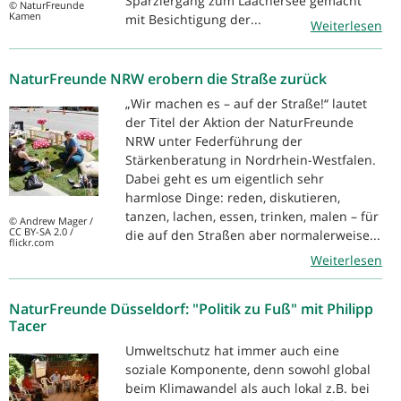
Sparziergang zum Laachersee gemacht
© NaturFreunde
Kamen
mit Besichtigung der...
Weiterlesen
NaturFreunde NRW erobern die Straße zurück
„Wir machen es – auf der Straße!“ lautet
der Titel der Aktion der NaturFreunde
NRW unter Federführung der
Stärkenberatung in Nordrhein-Westfalen.
Dabei geht es um eigentlich sehr
harmlose Dinge: reden, diskutieren,
tanzen, lachen, essen, trinken, malen – für
© Andrew Mager /
CC BY-SA 2.0 /
die auf den Straßen aber normalerweise...
flickr.com
Weiterlesen
NaturFreunde Düsseldorf: "Politik zu Fuß" mit Philipp
Tacer
Umweltschutz hat immer auch eine
soziale Komponente, denn sowohl global
beim Klimawandel als auch lokal z.B. bei