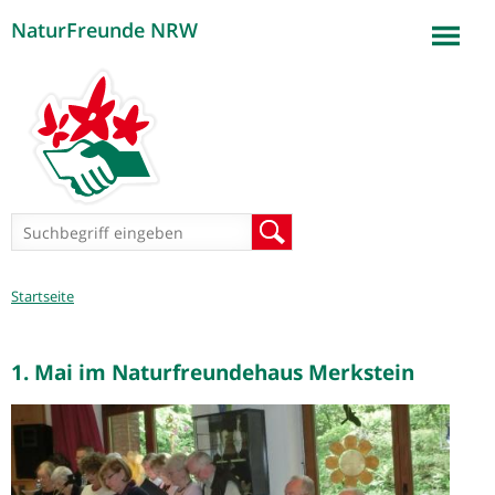
NaturFreunde NRW
Jump to navigation
Suchformular
Suche
Sie
Startseite
sind
hier
1. Mai im Naturfreundehaus Merkstein