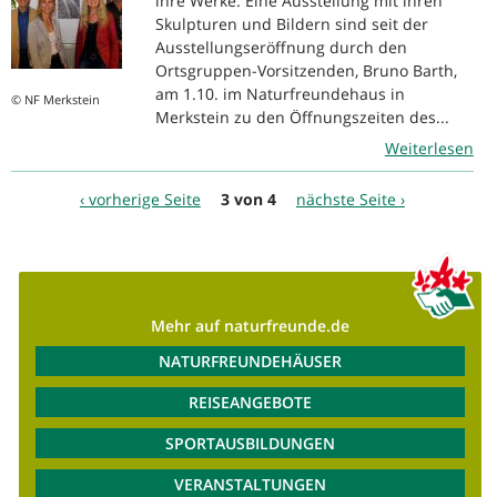
ihre Werke. Eine Ausstellung mit ihren
Skulpturen und Bildern sind seit der
Ausstellungseröffnung durch den
Ortsgruppen-Vorsitzenden, Bruno Barth,
am 1.10. im Naturfreundehaus in
© NF Merkstein
Merkstein zu den Öffnungszeiten des...
Weiterlesen
‹ vorherige Seite
3 von 4
nächste Seite ›
Mehr auf naturfreunde.de
NATURFREUNDEHÄUSER
REISEANGEBOTE
SPORTAUSBILDUNGEN
VERANSTALTUNGEN