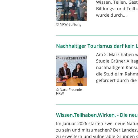
Wissen. Teilen. Gest
Bildungs- und Teilh
wurde durch...
© NRW-Stiftung
Nachhaltiger Tourismus darf kein L
Am 2. März haben wi
Studie Grüner Allt
nachhaltigem Konsu
die Studie im Rahme
gefördert durch die 
© NaturFreunde
NRW
Wissen.Teilhaben.Wirken. - Die n
Im Januar 2026 starten zwei neue Natu
zu sein und mitzumachen? Der Landesv
zu erweitern und vulnerable Gruppen st