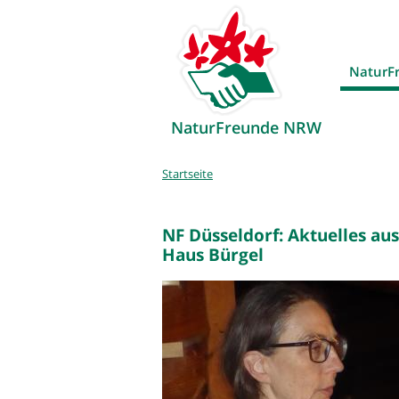
NaturF
NaturFreunde NRW
Sie
Startseite
sind
hier
NF Düsseldorf: Aktuelles aus
Haus Bürgel