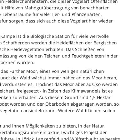
ten Feldlerchenfenstern, die dieser Vogelart Offenflächen
 mit Hilfe von Mahdgutübertragung von benachbarten
 Lebensräume für viele Tier- und Pflanzenarten.
für sorgen, dass sich auch diese Vogelart hier wieder
mpe ist die Biologische Station für viele wertvolle
en Schafherden werden die Heideflächen der Bergischen
sche Heidevegetation erhalten. Das Schließen von
rnässung von kleinen Teichen und Feuchtgebieten in der
rocknen würden.
 das Further Moor, eines von wenigen natürlichen
rund: der Wald wächst immer näher an das Moor heran,
verdunsten es. Trocknet das Moor aber aus, so werden
hert, freigesetzt - in Zeiten des Klimawandels ist es
enken zu erhalten. Aus diesem Grund sind 1,5 Hektar
odet worden und der Oberboden abgetragen worden, so
rvegetation ansiedeln kann. Weitere Waldflächen sollen
 und ihnen Möglichkeiten zu bieten, in der Natur
rerfahrungsräume ein aktuell wichtiges Projekt der
führte. In Lörick, Langenfeld und Wülfrath gibt es bereits