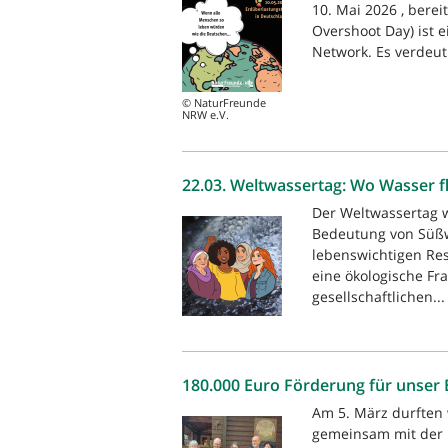
10. Mai 2026 , berei
Overshoot Day) ist e
Network. Es verdeutl
© NaturFreunde
NRW e.V.
22.03. Weltwassertag: Wo Wasser f
Der Weltwassertag 
Bedeutung von Süßw
lebenswichtigen Res
eine ökologische Fr
gesellschaftlichen...
180.000 Euro Förderung für unser 
Am 5. März durften
gemeinsam mit der 