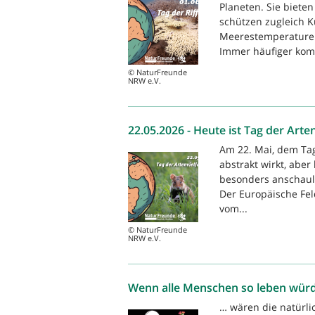
Planeten. Sie biete
schützen zugleich K
Meerestemperaturen
Immer häufiger komm
© NaturFreunde
NRW e.V.
22.05.2026 - Heute ist Tag der Arten
Am 22. Mai, dem Tag 
abstrakt wirkt, aber
besonders anschauli
Der Europäische Feld
vom...
© NaturFreunde
NRW e.V.
Wenn alle Menschen so leben würde
… wären die natürli