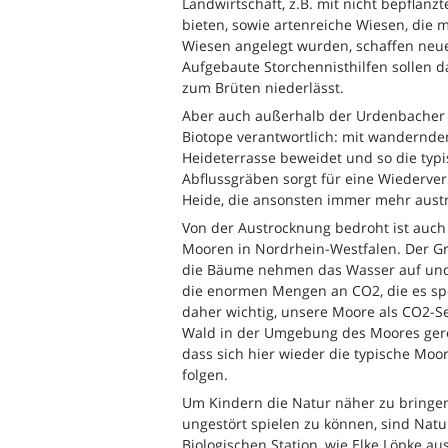
Landwirtschaft, z.B. mit nicht bepflanz
bieten, sowie artenreiche Wiesen, die
Wiesen angelegt wurden, schaffen neue
Aufgebaute Storchennisthilfen sollen da
zum Brüten niederlässt.
Aber auch außerhalb der Urdenbacher Kä
Biotope verantwortlich: mit wandernd
Heideterrasse beweidet und so die typi
Abflussgräben sorgt für eine Wiederve
Heide, die ansonsten immer mehr aust
Von der Austrocknung bedroht ist auch
Mooren in Nordrhein-Westfalen. Der G
die Bäume nehmen das Wasser auf und 
die enormen Mengen an CO2, die es speic
daher wichtig, unsere Moore als CO2-S
Wald in der Umgebung des Moores ger
dass sich hier wieder die typische Moo
folgen.
Um Kindern die Natur näher zu bringen
ungestört spielen zu können, sind Natu
Biologischen Station, wie Elke Löpke aus