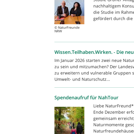
nachhaltigem Konsu
die Studie im Rahme
gefördert durch die 
© NaturFreunde
NRW
Wissen.Teilhaben.Wirken. - Die n
Im Januar 2026 starten zwei neue Natu
zu sein und mitzumachen? Der Landesv
zu erweitern und vulnerable Gruppen st
Umwelt- und Naturschutz...
Spendenaufruf für NahTour
Liebe NaturFreund*i
Ende Dezember erfol
gemeinsam erreicht
Naturmomente gesch
Naturfreundehäuser