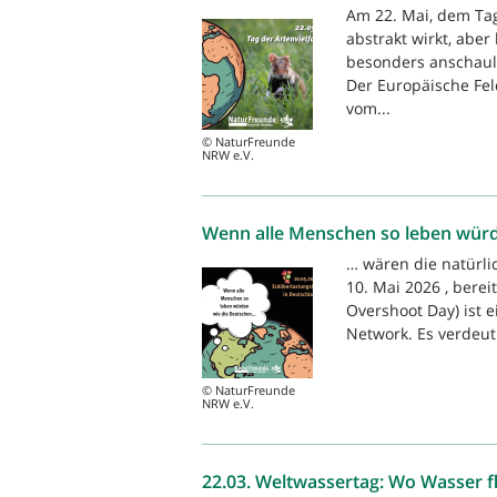
Am 22. Mai, dem Tag 
abstrakt wirkt, aber
besonders anschauli
Der Europäische Feld
vom...
© NaturFreunde
NRW e.V.
Wenn alle Menschen so leben würde
… wären die natürli
10. Mai 2026 , berei
Overshoot Day) ist e
Network. Es verdeutl
© NaturFreunde
NRW e.V.
22.03. Weltwassertag: Wo Wasser f