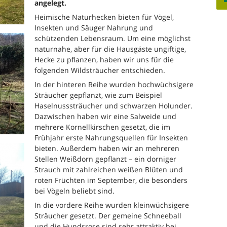
angelegt.
Heimische Naturhecken bieten für Vögel,
Insekten und Säuger Nahrung und
schützenden Lebensraum. Um eine möglichst
naturnahe, aber für die Hausgäste ungiftige,
Hecke zu pflanzen, haben wir uns für die
folgenden Wildsträucher entschieden.
In der hinteren Reihe wurden hochwüchsigere
Sträucher gepflanzt, wie zum Beispiel
Haselnusssträucher und schwarzen Holunder.
Dazwischen haben wir eine Salweide und
mehrere Kornellkirschen gesetzt, die im
Frühjahr erste Nahrungsquellen für Insekten
bieten. Außerdem haben wir an mehreren
Stellen Weißdorn gepflanzt – ein dorniger
Strauch mit zahlreichen weißen Blüten und
roten Früchten im September, die besonders
bei Vögeln beliebt sind.
In die vordere Reihe wurden kleinwüchsigere
Sträucher gesetzt. Der gemeine Schneeball
und die Hundsrose sind sehr attraktiv bei