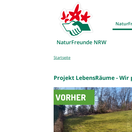
NaturF
NaturFreunde NRW
Sie
Startseite
sind
hier
Projekt LebensRäume - Wir p