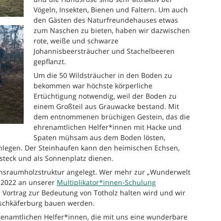
Vögeln, Insekten, Bienen und Faltern. Um auch
den Gästen des Naturfreundehauses etwas
zum Naschen zu bieten, haben wir dazwischen
rote, weiße und schwarze
Johannisbeersträucher und Stachelbeeren
gepflanzt.
Um die 50 Wildsträucher in den Boden zu
bekommen war höchste körperliche
Ertüchtigung notwendig, weil der Boden zu
einem Großteil aus Grauwacke bestand. Mit
dem entnommenen brüchigen Gestein, das die
ehrenamtlichen Helfer*innen mit Hacke und
Spaten mühsam aus dem Boden lösten,
anlegen. Der Steinhaufen kann den heimischen Echsen,
rsteck und als Sonnenplatz dienen.
ensraumholzstruktur angelegt. Wer mehr zur „Wunderwelt
.2022 an unserer
Multiplikator*innen-Schulung
Vortrag zur Bedeutung von Totholz halten wird und wir
irschkäferburg bauen werden.
renamtlichen Helfer*innen, die mit uns eine wunderbare