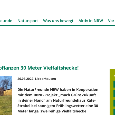
Jump to navigation
reunde
Natursport
Was uns bewegt
Aktiv in NRW
Vor
flanzen 30 Meter Vielfaltshecke!
26.03.2022, Lieberhausen
Die NaturFreunde NRW haben in Kooperation
mit dem BBNE-Projekt „mach Grün! Zukunft
in deiner Hand“ am Naturfreundehaus Käte-
Strobel bei sonnigem Frühlingswetter eine 30
Meter lange, zweireihige Vielfaltshecke