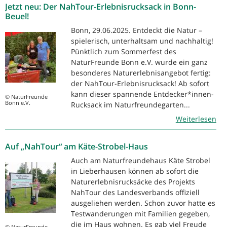
Jetzt neu: Der NahTour-Erlebnisrucksack in Bonn-
Beuel!
Bonn, 29.06.2025. Entdeckt die Natur –
spielerisch, unterhaltsam und nachhaltig!
Pünktlich zum Sommerfest des
NaturFreunde Bonn e.V. wurde ein ganz
besonderes Naturerlebnisangebot fertig:
der NahTour-Erlebnisrucksack! Ab sofort
kann dieser spannende Entdecker*innen-
© NaturFreunde
Bonn e.V.
Rucksack im Naturfreundegarten...
Weiterlesen
Auf „NahTour“ am Käte-Strobel-Haus
Auch am Naturfreundehaus Käte Strobel
in Lieberhausen können ab sofort die
Naturerlebnisrucksäcke des Projekts
NahTour des Landesverbands offiziell
ausgeliehen werden. Schon zuvor hatte es
Testwanderungen mit Familien gegeben,
die im Haus wohnen. Es gab viel Freude
© NaturFreunde