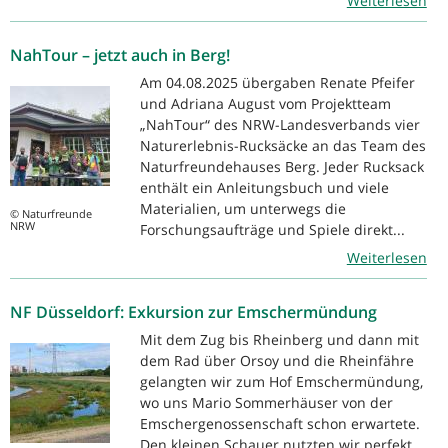
Weiterlesen
NahTour – jetzt auch in Berg!
Am 04.08.2025 übergaben Renate Pfeifer
und Adriana August vom Projektteam
„NahTour“ des NRW-Landesverbands vier
Naturerlebnis-Rucksäcke an das Team des
Naturfreundehauses Berg. Jeder Rucksack
enthält ein Anleitungsbuch und viele
Materialien, um unterwegs die
© Naturfreunde
NRW
Forschungsaufträge und Spiele direkt...
Weiterlesen
NF Düsseldorf: Exkursion zur Emschermündung
Mit dem Zug bis Rheinberg und dann mit
dem Rad über Orsoy und die Rheinfähre
gelangten wir zum Hof Emschermündung,
wo uns Mario Sommerhäuser von der
Emschergenossenschaft schon erwartete.
Den kleinen Schauer nutzten wir perfekt,