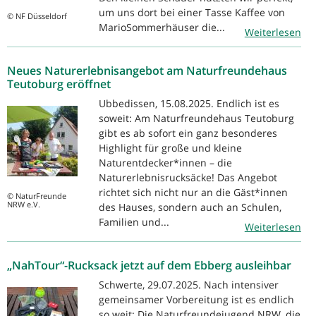
um uns dort bei einer Tasse Kaffee von
© NF Düsseldorf
MarioSommerhäuser die...
Weiterlesen
Neues Naturerlebnisangebot am Naturfreundehaus
Teutoburg eröffnet
Ubbedissen, 15.08.2025. Endlich ist es
soweit: Am Naturfreundehaus Teutoburg
gibt es ab sofort ein ganz besonderes
Highlight für große und kleine
Naturentdecker*innen – die
Naturerlebnisrucksäcke! Das Angebot
richtet sich nicht nur an die Gäst*innen
© NaturFreunde
NRW e.V.
des Hauses, sondern auch an Schulen,
Familien und...
Weiterlesen
„NahTour“-Rucksack jetzt auf dem Ebberg ausleihbar
Schwerte, 29.07.2025. Nach intensiver
gemeinsamer Vorbereitung ist es endlich
so weit: Die Naturfreundejugend NRW, die