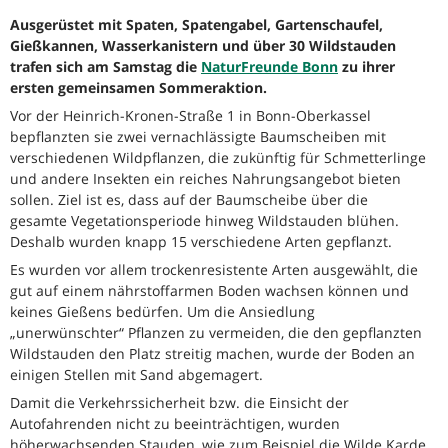
Ausgerüstet mit Spaten, Spatengabel, Gartenschaufel,
Gießkannen, Wasserkanistern und über 30 Wildstauden
trafen sich am Samstag die
NaturFreunde Bonn
zu ihrer
ersten gemeinsamen Sommeraktion.
Vor der Heinrich-Kronen-Straße 1 in Bonn-Oberkassel
bepflanzten sie zwei vernachlässigte Baumscheiben mit
verschiedenen Wildpflanzen, die zukünftig für Schmetterlinge
und andere Insekten ein reiches Nahrungsangebot bieten
sollen. Ziel ist es, dass auf der Baumscheibe über die
gesamte Vegetationsperiode hinweg Wildstauden blühen.
Deshalb wurden knapp 15 verschiedene Arten gepflanzt.
Es wurden vor allem trockenresistente Arten ausgewählt, die
gut auf einem nährstoffarmen Boden wachsen können und
keines Gießens bedürfen. Um die Ansiedlung
„unerwünschter“ Pflanzen zu vermeiden, die den gepflanzten
Wildstauden den Platz streitig machen, wurde der Boden an
einigen Stellen mit Sand abgemagert.
Damit die Verkehrssicherheit bzw. die Einsicht der
Autofahrenden nicht zu beeinträchtigen, wurden
höherwachsenden Stauden, wie zum Beispiel die Wilde Karde