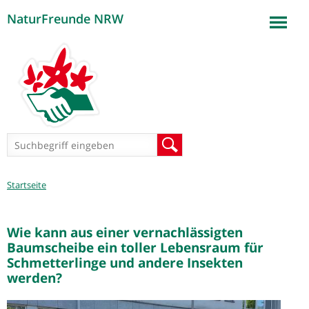
NaturFreunde NRW
Jump to navigation
Suchformular
Suche
Sie
Startseite
sind
hier
Wie kann aus einer vernachlässigten
Baumscheibe ein toller Lebensraum für
Schmetterlinge und andere Insekten
werden?