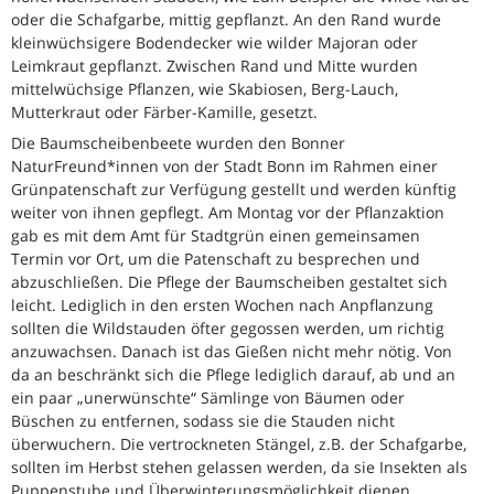
oder die Schafgarbe, mittig gepflanzt. An den Rand wurde
kleinwüchsigere Bodendecker wie wilder Majoran oder
Leimkraut gepflanzt. Zwischen Rand und Mitte wurden
mittelwüchsige Pflanzen, wie Skabiosen, Berg-Lauch,
Mutterkraut oder Färber-Kamille, gesetzt.
Die Baumscheibenbeete wurden den Bonner
NaturFreund*innen von der Stadt Bonn im Rahmen einer
Grünpatenschaft zur Verfügung gestellt und werden künftig
weiter von ihnen gepflegt. Am Montag vor der Pflanzaktion
gab es mit dem Amt für Stadtgrün einen gemeinsamen
Termin vor Ort, um die Patenschaft zu besprechen und
abzuschließen. Die Pflege der Baumscheiben gestaltet sich
leicht. Lediglich in den ersten Wochen nach Anpflanzung
sollten die Wildstauden öfter gegossen werden, um richtig
anzuwachsen. Danach ist das Gießen nicht mehr nötig. Von
da an beschränkt sich die Pflege lediglich darauf, ab und an
ein paar „unerwünschte“ Sämlinge von Bäumen oder
Büschen zu entfernen, sodass sie die Stauden nicht
überwuchern. Die vertrockneten Stängel, z.B. der Schafgarbe,
sollten im Herbst stehen gelassen werden, da sie Insekten als
Puppenstube und Überwinterungsmöglichkeit dienen.