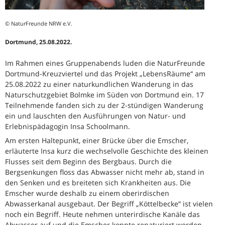
© NaturFreunde NRW e.V.
Dortmund, 25.08.2022.
Im Rahmen eines Gruppenabends luden die NaturFreunde
Dortmund-Kreuzviertel und das Projekt „LebensRäume“ am
25.08.2022 zu einer naturkundlichen Wanderung in das
Naturschutzgebiet Bolmke im Süden von Dortmund ein. 17
Teilnehmende fanden sich zu der 2-stündigen Wanderung
ein und lauschten den Ausführungen von Natur- und
Erlebnispädagogin Insa Schoolmann.
Am ersten Haltepunkt, einer Brücke über die Emscher,
erläuterte Insa kurz die wechselvolle Geschichte des kleinen
Flusses seit dem Beginn des Bergbaus. Durch die
Bergsenkungen floss das Abwasser nicht mehr ab, stand in
den Senken und es breiteten sich Krankheiten aus. Die
Emscher wurde deshalb zu einem oberirdischen
Abwasserkanal ausgebaut. Der Begriff „Köttelbecke“ ist vielen
noch ein Begriff. Heute nehmen unterirdische Kanäle das
Abwasser auf und die Emscher konnte renaturiert werden.