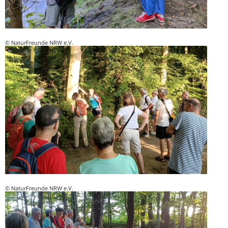
© NaturFreunde NRW e.V.
© NaturFreunde NRW e.V.