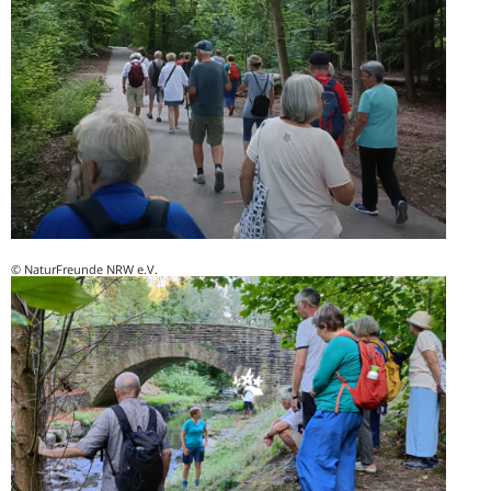
© NaturFreunde NRW e.V.