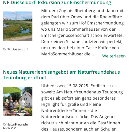
NF Düsseldorf: Exkursion zur Emschermündung
Mit dem Zug bis Rheinberg und dann mit
dem Rad über Orsoy und die Rheinfähre
gelangten wir zum Hof Emschermündung,
wo uns Mario Sommerhäuser von der
Emschergenossenschaft schon erwartete.
Den kleinen Schauer nutzten wir perfekt,
um uns dort bei einer Tasse Kaffee von
© NF Düsseldorf
MarioSommerhäuser die...
Weiterlesen
Neues Naturerlebnisangebot am Naturfreundehaus
Teutoburg eröffnet
Ubbedissen, 15.08.2025. Endlich ist es
soweit: Am Naturfreundehaus Teutoburg
gibt es ab sofort ein ganz besonderes
Highlight für große und kleine
Naturentdecker*innen – die
Naturerlebnisrucksäcke! Das Angebot
richtet sich nicht nur an die Gäst*innen
© NaturFreunde
NRW e.V.
des Hauses, sondern auch an Schulen,