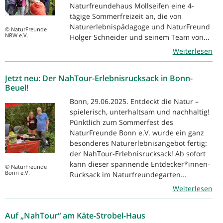
Naturfreundehaus Mollseifen eine 4-
tägige Sommerfreizeit an, die von
Naturerlebnispädagoge und NaturFreund
© NaturFreunde
NRW e.V.
Holger Schneider und seinem Team von...
Weiterlesen
Jetzt neu: Der NahTour-Erlebnisrucksack in Bonn-
Beuel!
Bonn, 29.06.2025. Entdeckt die Natur –
spielerisch, unterhaltsam und nachhaltig!
Pünktlich zum Sommerfest des
NaturFreunde Bonn e.V. wurde ein ganz
besonderes Naturerlebnisangebot fertig:
der NahTour-Erlebnisrucksack! Ab sofort
kann dieser spannende Entdecker*innen-
© NaturFreunde
Bonn e.V.
Rucksack im Naturfreundegarten...
Weiterlesen
Auf „NahTour“ am Käte-Strobel-Haus