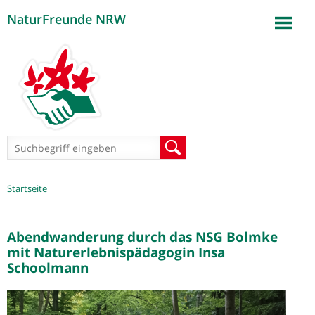
NaturFreunde NRW
Jump to navigation
Suchformular
Suche
Sie
Startseite
sind
hier
Abendwanderung durch das NSG Bolmke
mit Naturerlebnispädagogin Insa
Schoolmann