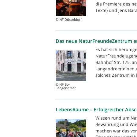
die Premiere des ne
Texte) und Jens Bara
© NF Düsseldorf
Das neue NaturFreundeZentrum e
Es hat sich herumg
NaturFreundeJugend
Bahnhof Str. 175, 
Langendreer einen e
solches Zentrum in 
© NF Bo-
Langendreer
LebensRäume – Erfolgreicher Absc
Wissen rund um Nat
Bewahrung und Wie
machen war das vor