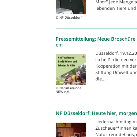
Moor" jede Menge to
lebenden Tiere und 
© NF Düsseldorf
Pressemitteilung: Neue Broschüre
ein
Düsseldorf, 19.12.2
so heißt die neu ve
Kooperation mit der
Stiftung Umwelt un
die...
© NaturFreunde
NRW e.V.
NF Düsseldorf: Heute hier, morgen
Liedernachmittag m
Zuschauer*innen ka
Naturfreundehaus, u