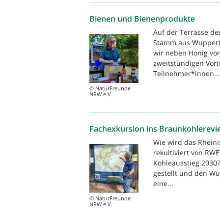
Bienen und Bienenprodukte
Auf der Terrasse d
Stamm aus Wuppertal
wir neben Honig vo
zweitstündigen Vort
Teilnehmer*innen...
© NaturFreunde
NRW e.V.
Fachexkursion ins Braunkohlerevi
Wie wird das Rheini
rekultiviert von RW
Kohleausstieg 2030
gestellt und den W
eine...
© NaturFreunde
NRW e.V.