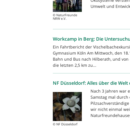
Ökosysteme verstehe
Umwelt und Entwick
© NaturFreunde
NRW e.V.
Workcamp in Berg: Die Untersuchun
Ein Fahrtbericht der Vischelbachexkurs
Gymnasium Köln Am Mittwoch, den 18.10
Bahn und Bus nach Hilberath, und von d
die letzten 2,5 km zu...
NF Düsseldorf: Alles über die Welt 
Nach 3 Jahren war e
Samstag mal durch e
Pilzsachverständige
wir nicht einmal we
Naturfreundehauses
© NF Düsseldorf