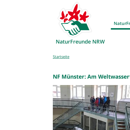
NaturF
NaturFreunde NRW
Sie
Startseite
sind
hier
NF Münster: Am Weltwasser