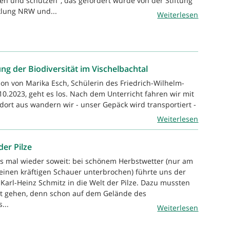
n und schützen", das gefördert wurde von der Stiftung
lung NRW und...
Weiterlesen
g der Biodiversität im Vischelbachtal
ion von Marika Esch, Schülerin des Friedrich-Wilhelm-
.2023, geht es los. Nach dem Unterricht fahren wir mit
ort aus wandern wir - unser Gepäck wird transportiert -
Weiterlesen
der Pilze
s mal wieder soweit: bei schönem Herbstwetter (nur am
inen kräftigen Schauer unterbrochen) führte uns der
 Karl-Heinz Schmitz in die Welt der Pilze. Dazu mussten
it gehen, denn schon auf dem Gelände des
...
Weiterlesen