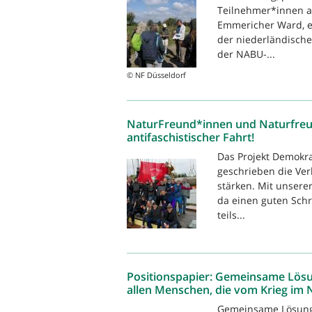
Teilnehmer*innen a
Emmericher Ward, e
der niederländisch
der NABU-...
© NF Düsseldorf
NaturFreund*innen und Naturfre
antifaschistischer Fahrt!
Das Projekt Demokra
geschrieben die Ve
stärken. Mit unsere
da einen guten Sch
teils...
Positionspapier: Gemeinsame Lösung
allen Menschen, die vom Krieg im 
Gemeinsame Lösung i