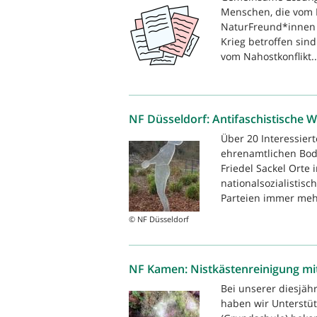
Menschen, die vom K
NaturFreund*innen s
Krieg betroffen sin
vom Nahostkonflikt..
NF Düsseldorf: Antifaschistische
Über 20 Interessi
ehrenamtlichen Bod
Friedel Sackel Orte
nationalsozialistisc
Parteien immer meh
© NF Düsseldorf
NF Kamen: Nistkästenreinigung mit
Bei unserer diesjäh
haben wir Unterstüt