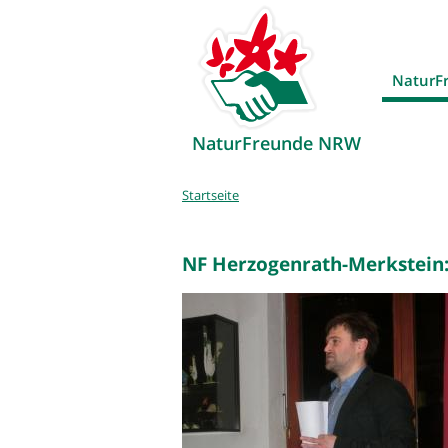
NaturF
NaturFreunde NRW
Sie
Startseite
sind
hier
NF Herzogenrath-Merkstein: