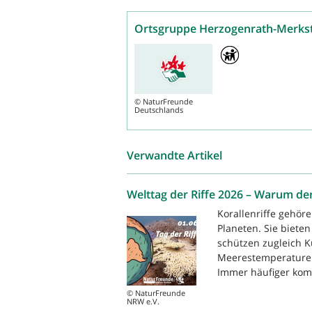
Ortsgruppe Herzogenrath-Merks
©
NaturFreunde
Deutschlands
Verwandte Artikel
Welttag der Riffe 2026 – Warum der
Korallenriffe gehö
Planeten. Sie biete
schützen zugleich K
Meerestemperaturen
Immer häufiger komm
© NaturFreunde
NRW e.V.