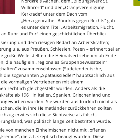
Nordkreis Aachen, dem „Bildungswerk St.
Willibrord“ und der „Oranjevereinigung
Kerkrade“ unter dem Dach vom
„Herzogenrather Bündnis gegen Rechts“ gab
es unter dem Titel „Arbeitsmigration, Flucht,
 an Ruhr und Rur“ einen geschichtlichen Überblick.
lisierung und dem riesigen Bedarf an Arbeitskräften;
ung u.a. aus Preußen, Schlesien, Posen – erinnert sei an
e große Welle stellten die Heimatvertriebenen ab Ende
n, die häufig ein „regionales Gruppenbewusstsein“
schaften“ zusammenschlossen (Sudetendeutsche,
nach die sogenannten „Spätaussiedler“ hauptsächlich aus
e die vormaligen Vertriebenen mit einem
n rechtlich gleichgestellt wurden. Anders als die
skräfte ab 1961 in Italien, Spanien, Griechenland und
ei angeworben wurden. Sie wurden ausdrücklich nicht als
chen, die in ihre Heimatländer zurückkehren sollten
chzug erwies sich diese Sichtweise als falsch,
ngsland, was politisch lange Zeit bestritten wurde.
sie von manchen Einheimischen nicht mit „offenen
remde“, die z.T. skeptisch beäugt wurden. Diese